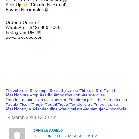
Pick-Up
(Distrito Nacional)
Envíos Nacionales
Ordena Online
WhatsApp (849)
469-3000
Instagram DM
www.itscoupe.com
#Ilovetennis #itscoupe #outfitbycoupe #fitness #fit #outfit
#fashionista #top #estilo #modafashion #tendencias
#modafemenina #moda #fashion #modamujer #style #tendencia
#estilo #look #mujer #outfit#ropa #tendencias #modafashion
#fashionstyle #tiendaonline #fashionista #ropamujer #lookdodia
14 March 2023 12:00 am
DANIELA ARVELO
11 DE FEBRERO DE 2023 A LAS 3:15 PM