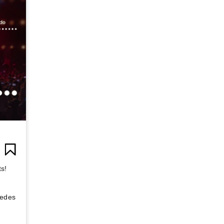
ts!
uedes